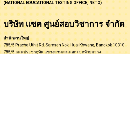
(NATIONAL EDUCATIONAL TESTING OFFICE, NETO)
บริษัท แซค ศูนย์สอบวิชาการ จำกัด
สำนักงานใหญ่
785/5 Pracha Uthit Rd, Samsen Nok, Huai Khwang, Bangkok 10310
785/5 ถนนประชาอุทิศ แขวงสามเสนนอก เขตห้วยขวาง
กรุงเทพมหานคร 10310
โทร. 061-6386818
ID Line : nationaltest
E-mail :
nationalcompetition2025@gmail.com
สาขาภูเก็ต
69/84 หมู่ที่ 3 ตำบลรัษฎา อำเภอเมืองภูเก็ต จังหวัดภูเก็ต 83000
โทร. 061-6386818
ID Line : nationaltest
สาขานครศรีธรรมราช (ฝ่ายโปรแกรมตรวจข้อสอบ)