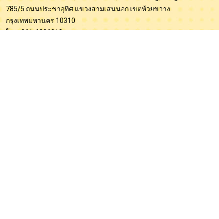
785/5 ถนนประชาอุทิศ แขวงสามเสนนอก เขตห้วยขวาง
กรุงเทพมหานคร 10310
โทร. 061-6386818
ID Line : nationaltest
E-mail :
nationalcompetition2025@gmail.com
สาขาภูเก็ต
69/84 หมู่ที่ 3 ตำบลรัษฎา อำเภอเมืองภูเก็ต จังหวัดภูเก็ต 83000
โทร. 061-6386818
ID Line : nationaltest
สาขานครศรีธรรมราช (ฝ่ายโปรแกรมตรวจข้อสอบ)
เลขที่ 5 ถนนชลประทาน 4 ขวา ต.โพธิ์เสด็จ อ.เมือง จ.นครศรีธรรมราช
80000
โทร. 064-8178693
ID Line : @saccentre, saccentre3
E-mail :
saccentre@hotmail.com