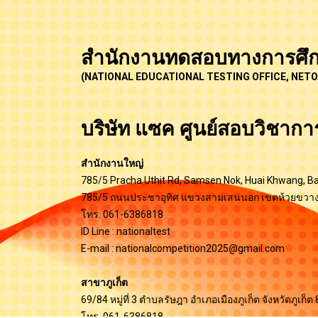
สำนักงานทดสอบทางการศึก
(NATIONAL EDUCATIONAL TESTING OFFICE, NETO
บริษัท แซค ศูนย์สอบวิชากา
สำนักงานใหญ่
785/5 Pracha Uthit Rd, Samsen Nok, Huai Khwang, 
785/5 ถนนประชาอุทิศ แขวงสามเสนนอก เขตห้วยขวาง
โทร. 061-6386818
ID Line : nationaltest
E-mail :
nationalcompetition2025@gmail.com
สาขาภูเก็ต
69/84 หมู่ที่ 3 ตำบลรัษฎา อำเภอเมืองภูเก็ต จังหวัดภูเก็
โทร. 061-6386818