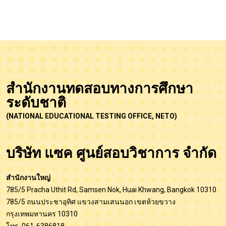
มหาวิทยาลัยธรรมศาสตร์ ศูนย์รังสิต
บรรยากาศงานมอบรางวัล โครงการ Andaman
Advanced English Contest (AAEC2024) และ
Andaman Spelling Bee (ASB) รอบคัดเลือกตัวแทน
ณ มหาวิทยาลัยธรรมศาสตร์ ศูน
View Images
สำนักงานทดสอบทางการศึกษา
ระดับชาติ
(NATIONAL EDUCATIONAL TESTING OFFICE, NETO)
บริษัท แซค ศูนย์สอบวิชาการ จำกัด
สำนักงานใหญ่
785/5 Pracha Uthit Rd, Samsen Nok, Huai Khwang, Bangkok 10310
785/5 ถนนประชาอุทิศ แขวงสามเสนนอก เขตห้วยขวาง
กรุงเทพมหานคร 10310